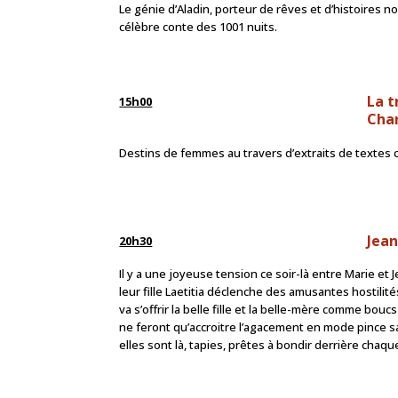
Le génie d’Aladin, porteur de rêves et d’histoires 
célèbre conte des 1001 nuits.
La t
15h00
Char
Destins de femmes au travers d’extraits de textes
Jean
20h30
Il y a une joyeuse tension ce soir-là entre Marie e
leur fille Laetitia déclenche des amusantes hostilités
va s’offrir la belle fille et la belle-mère comme bou
ne feront qu’accroitre l’agacement en mode pince sa
elles sont là, tapies, prêtes à bondir derrière chaqu