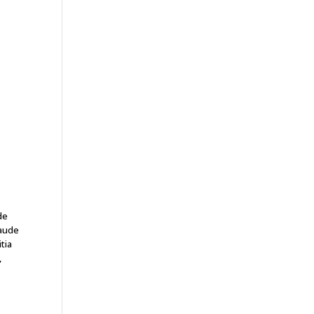
de
laude
tia
,