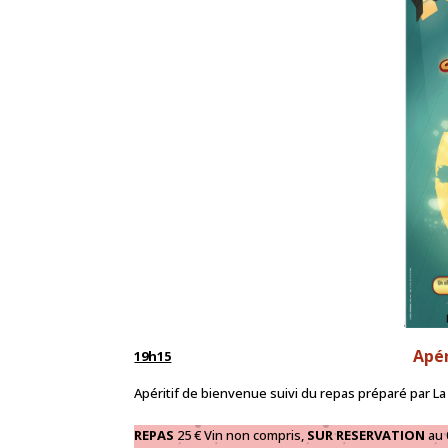
Apér
19h15
Apéritif de bienvenue suivi du repas préparé par 
REPAS
25 € Vin non compris,
SUR RESERVATION
au 